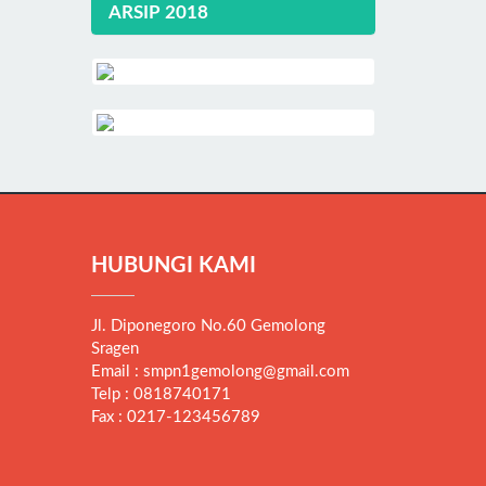
ARSIP 2018
HUBUNGI KAMI
Jl. Diponegoro No.60 Gemolong
Sragen
Email : smpn1gemolong@gmail.com
Telp : 0818740171
Fax : 0217-123456789