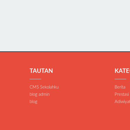
TAUTAN
KATE
CMS Sekolahku
Berita
blog admin
Prestasi
blog
Adiwiya