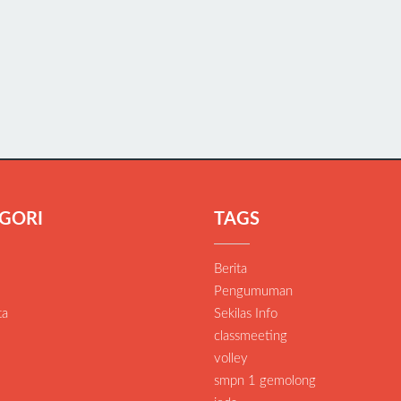
GORI
TAGS
Berita
Pengumuman
ta
Sekilas Info
classmeeting
volley
smpn 1 gemolong