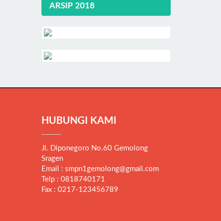
ARSIP 2018
HUBUNGI KAMI
Jl. Diponegoro No.60 Gemolong
Sragen
Email : smpn1gemolong@gmail.com
Telp : 0818740171
Fax : 0217-123456789