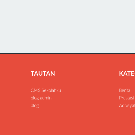
TAUTAN
KATE
CMS Sekolahku
Berita
blog admin
Prestasi
blog
Adiwiya