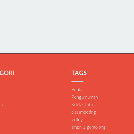
GORI
TAGS
Berita
Pengumuman
ta
Sekilas Info
classmeeting
volley
smpn 1 gemolong