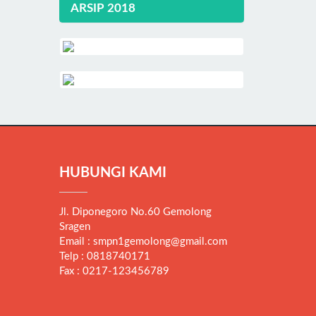
ARSIP 2018
HUBUNGI KAMI
Jl. Diponegoro No.60 Gemolong
Sragen
Email : smpn1gemolong@gmail.com
Telp : 0818740171
Fax : 0217-123456789