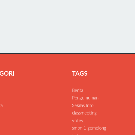
GORI
TAGS
Berita
Pengumuman
ta
Sekilas Info
classmeeting
volley
smpn 1 gemolong