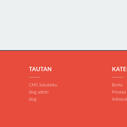
TAUTAN
KATE
CMS Sekolahku
Berita
blog admin
Prestasi
blog
Adiwiya