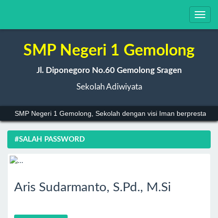
Toggl
navig
SMP Negeri 1 Gemolong
Jl. Diponegoro No.60 Gemolong Sragen
Sekolah Adiwiyata
SMP Negeri 1 Gemolong, Sekolah dengan visi Iman berprestasi, 
#SALAH PASSWORD
Aris Sudarmanto, S.Pd., M.Si